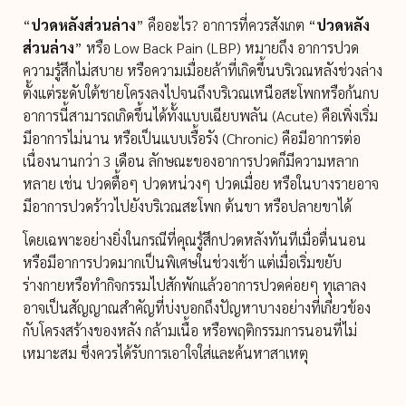
“
ปวดหลังส่วนล่าง
” คืออะไร? อาการที่ควรสังเกต “
ปวดหลัง
ส่วนล่าง
” หรือ Low Back Pain (LBP) หมายถึง อาการปวด
ความรู้สึกไม่สบาย หรือความเมื่อยล้าที่เกิดขึ้นบริเวณหลังช่วงล่าง
ตั้งแต่ระดับใต้ชายโครงลงไปจนถึงบริเวณเหนือสะโพกหรือก้นกบ
อาการนี้สามารถเกิดขึ้นได้ทั้งแบบเฉียบพลัน (Acute) คือเพิ่งเริ่ม
มีอาการไม่นาน หรือเป็นแบบเรื้อรัง (Chronic) คือมีอาการต่อ
เนื่องนานกว่า 3 เดือน ลักษณะของอาการปวดก็มีความหลาก
หลาย เช่น ปวดตื้อๆ ปวดหน่วงๆ ปวดเมื่อย หรือในบางรายอาจ
มีอาการปวดร้าวไปยังบริเวณสะโพก ต้นขา หรือปลายขาได้
โดยเฉพาะอย่างยิ่งในกรณีที่คุณรู้สึกปวดหลังทันทีเมื่อตื่นนอน
หรือมีอาการปวดมากเป็นพิเศษในช่วงเช้า แต่เมื่อเริ่มขยับ
ร่างกายหรือทำกิจกรรมไปสักพักแล้วอาการปวดค่อยๆ ทุเลาลง
อาจเป็นสัญญาณสำคัญที่บ่งบอกถึงปัญหาบางอย่างที่เกี่ยวข้อง
กับโครงสร้างของหลัง กล้ามเนื้อ หรือพฤติกรรมการนอนที่ไม่
เหมาะสม ซึ่งควรได้รับการเอาใจใส่และค้นหาสาเหตุ