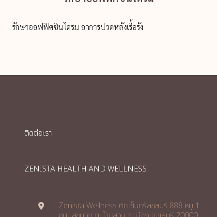
รักษาออฟฟิศซินโดรม อาการปวดหลังเรื้อรัง
ติดต่อเรา
ZENISTA HEALTH AND WELLNESS
Zenista Wellness ติดเซ็นทรัลชลบุรี 888 หมู่ 1
ถนนสุขุมวิท ต.บ้านสวน อ.เมือง จ.ชลบุรี 20000