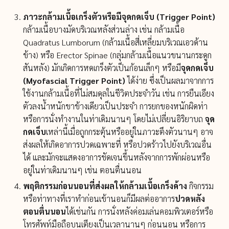
ภาวะกล้ามเนื้อเกร็งตัวหรือมีจุดกดเจ็บ (Trigger Point)
กล้ามเนื้อบางมัดบริเวณหลังส่วนล่าง เช่น กล้ามเนื้อ
Quadratus Lumborum (กล้ามเนื้อสี่เหลี่ยมบริเวณเอวด้าน
ข้าง) หรือ Erector Spinae (กลุ่มกล้ามเนื้อแนวขนานกระดูก
สันหลัง) มักเกิดการหดเกร็งตัวเป็นก้อนเล็กๆ หรือมี
จุดกดเจ็บ
(Myofascial Trigger Point)
ได้ง่าย ซึ่งเป็นผลมาจากการ
ใช้งานกล้ามเนื้อที่ไม่สมดุลในชีวิตประจำวัน เช่น การยืนเอียง
ตัวลงน้ำหนักขาข้างเดียวเป็นประจำ การยกของหนักผิดท่า
หรือการนั่งทำงานในท่าเดิมนานๆ โดยไม่เปลี่ยนอิริยาบถ
จุด
กดเจ็บ
เหล่านี้เมื่อถูกกระตุ้นหรืออยู่ในภาวะตึงตัวนานๆ อาจ
ส่งผลให้เกิดอาการปวดเฉพาะที่ หรือปวดร้าวไปยังบริเวณอื่น
ได้ และมักจะแสดงอาการชัดเจนขึ้นหลังจากการพักผ่อนหรือ
อยู่ในท่าเดิมนานๆ เช่น ตอนตื่นนอน
พฤติกรรมก่อนนอนที่ส่งผลให้กล้ามเนื้อเกร็งค้าง
กิจกรรม
หรือท่าทางที่เราทำก่อนเข้านอนก็มีผลต่ออาการ
ปวดหลัง
ตอนตื่นนอน
ได้เช่นกัน การนั่งหลังค่อมเล่นคอมพิวเตอร์หรือ
โทรศัพท์มือถือบนเตียงเป็นเวลานานๆ ก่อนนอน หรือการ