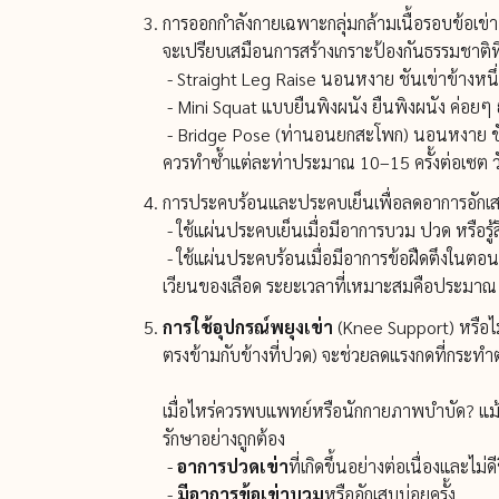
การออกกำลังกายเฉพาะกลุ่มกล้ามเนื้อรอบข้อเข่
จะเปรียบเสมือนการสร้างเกราะป้องกันธรรมชาติที่
- Straight Leg Raise นอนหงาย ชันเข่าข้างหนึ่ง
- Mini Squat แบบยืนพิงผนัง ยืนพิงผนัง ค่อยๆ ย่อ
- Bridge Pose (ท่านอนยกสะโพก) นอนหงาย ชันเข
ควรทำซ้ำแต่ละท่าประมาณ 10–15 ครั้งต่อเซต ว
การประคบร้อนและประคบเย็นเพื่อลดอาการอักเส
- ใช้แผ่นประคบเย็นเมื่อมีอาการบวม ปวด หรือร
- ใช้แผ่นประคบร้อนเมื่อมีอาการข้อฝืดตึงในตอนเ
เวียนของเลือด ระยะเวลาที่เหมาะสมคือประมาณ 1
การใช้อุปกรณ์พยุงเข่า
(Knee Support) หรือไม้
ตรงข้ามกับข้างที่ปวด) จะช่วยลดแรงกดที่กระทำต่
เมื่อไหร่ควรพบแพทย์หรือนักกายภาพบำบัด? แม้ว่
รักษาอย่างถูกต้อง
-
อาการปวดเข่า
ที่เกิดขึ้นอย่างต่อเนื่องและไม่
-
มีอาการข้อเข่าบวม
หรืออักเสบบ่อยครั้ง