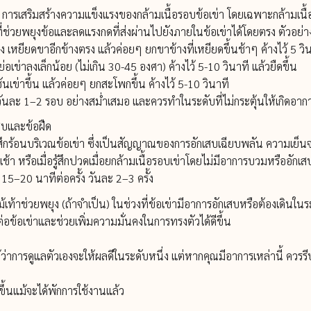
า การเสริมสร้างความแข็งแรงของกล้ามเนื้อรอบข้อเข่า โดยเฉพาะกล้ามเน
ช่วยพยุงข้อและลดแรงกดที่ส่งผ่านไปยังภายในข้อเข่าได้โดยตรง ตัวอย่าง
 เหยียดขาอีกข้างตรง แล้วค่อยๆ ยกขาข้างที่เหยียดขึ้นช้าๆ ค้างไว้ 5 วิ
เข่าลงเล็กน้อย (ไม่เกิน 30-45 องศา) ค้างไว้ 5-10 วินาที แล้วยืดขึ้น
่าขึ้น แล้วค่อยๆ ยกสะโพกขึ้น ค้างไว้ 5-10 วินาที
ันละ 1–2 รอบ อย่างสม่ำเสมอ และควรทำในระดับที่ไม่กระตุ้นให้เกิดอา
บและข้อฝืด
ู้สึกร้อนบริเวณข้อเข่า ซึ่งเป็นสัญญาณของการอักเสบเฉียบพลัน ความเย็
ช้า หรือเมื่อรู้สึกปวดเมื่อยกล้ามเนื้อรอบเข่าโดยไม่มีอาการบวมหรืออัก
5–20 นาทีต่อครั้ง วันละ 2–3 ครั้ง
เท้าช่วยพยุง (ถ้าจำเป็น) ในช่วงที่ข้อเข่ามีอาการอักเสบหรือต้องเดินในร
อข้อเข่าและช่วยเพิ่มความมั่นคงในการทรงตัวได้ดีขึ้น
าการดูแลตัวเองจะให้ผลดีในระดับหนึ่ง แต่หากคุณมีอาการเหล่านี้ ควรร
ดีขึ้นแม้จะได้พักการใช้งานแล้ว